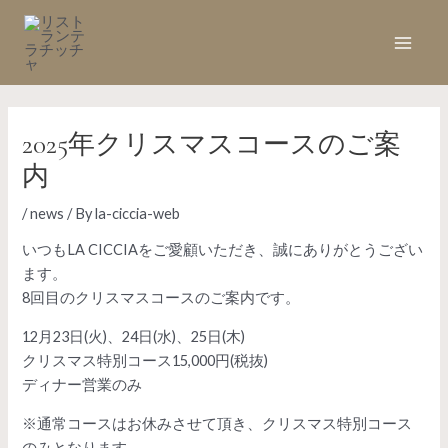
内
容
Main
を
ス
Men
キ
ッ
2025年クリスマスコースのご案
プ
内
/
news
/ By
la-ciccia-web
いつもLA CICCIAをご愛顧いただき、誠にありがとうござい
ます。
8回目のクリスマスコースのご案内です。
12月23日(火)、24日(水)、25日(木)
クリスマス特別コース15,000円(税抜)
ディナー営業のみ
※通常コースはお休みさせて頂き、クリスマス特別コース
のみとなります。