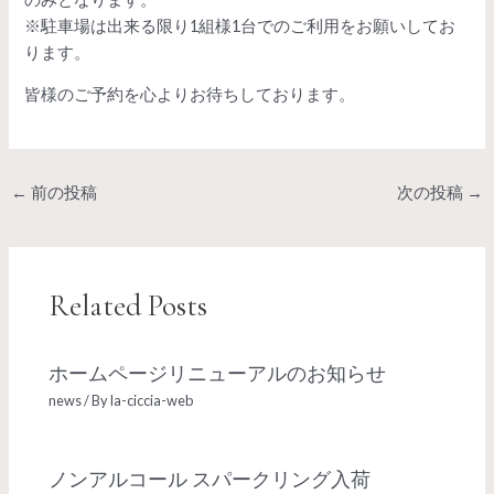
※駐車場は出来る限り1組様1台でのご利用をお願いしてお
ります。
皆様のご予約を心よりお待ちしております。
投
←
前の投稿
次の投稿
→
稿
ナ
ビ
ゲ
Related Posts
ー
シ
ョ
ホームページリニューアルのお知らせ
ン
news
/ By
la-ciccia-web
ノンアルコール スパークリング入荷